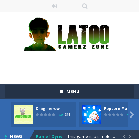
MENU
Sushi Escape
-
Sushi Escape is an endless run where all you have to do is press the up arrow to fly, making the “nigiri” avoid...
Drag me-ow
Popcorn Master
Drag me-ow
-
Drag and drop game where you have to bring a cat to his beloved cushion without getting killed.Use the mouse or touch the...

694
793
take only banana
-
a classic game of falling objects, bananas and apples will fall, but be careful to only collect bananas or you will lose...
NEWS
Run of Dyno
-
This game is a simple arcade

